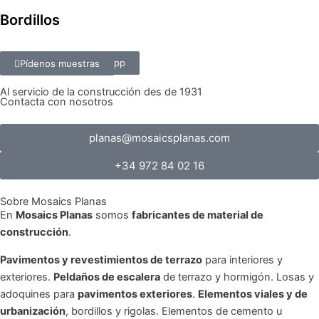
Bordillos
Conta'ns per WhatsApp
Pídenos muestras
Al servicio de la construcción des de 1931
Contacta con nosotros
planas@mosaicsplanas.com
+34 972 84 02 16
Sobre Mosaics Planas
En
Mosaics Planas
somos
fabricantes de material de
construcción
.
Pavimentos y revestimientos de terrazo
para interiores y
exteriores.
Peldaños de escalera
de terrazo y hormigón. Losas y
adoquines para
pavimentos exteriores
.
Elementos viales y de
urbanización
, bordillos y rigolas. Elementos de cemento u