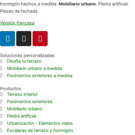
hormigón hechos a medida.
Mobiliario urbano
. Piedra artificial.
Piezas de fachada.
Versión francesa
L
I
P
i
n
i
n
s
n
k
t
t
Soluciones personalizadas
Diseña tu terrazo
e
a
e
Mobiliario urbano a medida
d
g
r
Pavimentos exteriores a medida
i
r
e
n
a
s
Productos
m
t
Terrazo interior
Pavimentos exteriores
Mobiliario urbano
Piedra artificial
Urbanización - Elementos viales
Escaleras de terrazo y hormigón